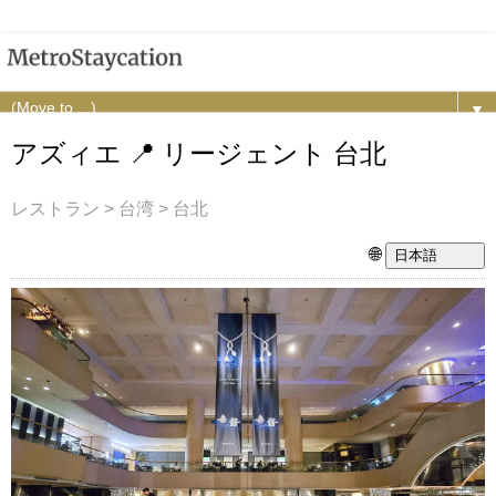
▼
アズィエ 📍 リージェント 台北
レストラン > 台湾 > 台北
🌐
日本語