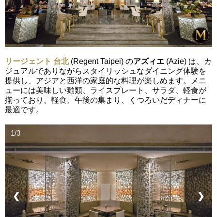
リージェント 台北
(Regent Taipei) の
アズィエ
(Azie) は、カ
ジュアルでありながらスタイリッシュなダイニング体験を
提供し、アジアと西洋の家庭的な料理が楽しめます。メニ
ューには美味しい麺類、ライスプレート、サラダ、軽食が
揃っており、軽食、午後の集まり、くつろいだディナーに
最適です。
1/3
❮
❯