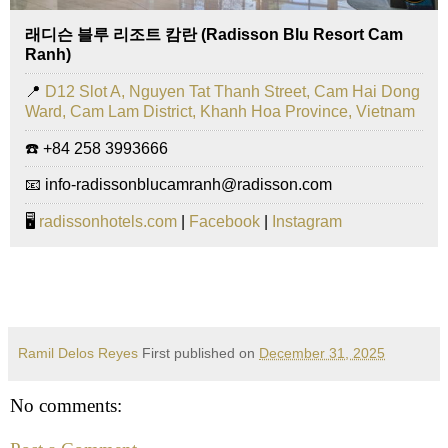
래디슨 블루 리조트 캄란 (Radisson Blu Resort Cam
Ranh)
📍
D12 Slot A, Nguyen Tat Thanh Street, Cam Hai Dong
Ward, Cam Lam District, Khanh Hoa Province, Vietnam
☎️ +84 258 3993666
📧 info-radissonblucamranh@radisson.com
🖥️
radissonhotels.com
|
Facebook
|
Instagram
Ramil Delos Reyes
First published on
December 31, 2025
No comments: