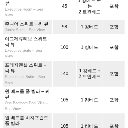
1 킹베드 또
뷰
45
는
포함
Executive Room – Sea
2 트윈베드
View
주니어 스위트 – 씨 뷰
58
1 킹베드
포함
Junior Suite – Sea View
이그제큐티브 스위트 –
씨 뷰
100
1 킹베드
포함
Executive Suite – Sea
View
프레지덴셜 스위트 –
씨 뷰
1 킹베드 +
140
포함
2 트윈베드
Presidential Suite – Sea
View
원 베드룸 풀 빌라 – 씨
뷰
105
1 킹베드
포함
One Bedroom Pool Villa –
Sea View
원 베드룸 비치프런트
풀 빌라
105
1 킹베드
포함