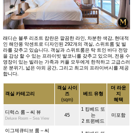
래디슨 블루 리조트 캄란은 깔끔한 라인, 차분한 색감, 현대적
인 해안풍 악센트로 디자인된 292개의 객실, 스위트룸 및 빌
라를 갖추고 있습니다. 객실과 스위트룸은 탁 트인 바다 전망
을 감상 할 수 있는 프라이빗 발코니를 갖추고 있으며, 전용 수
영장이 있는 빌라는 가족과 커플 모두에게 한적하고 고급스러
운 분위기, 넓은 야외 공간, 그리고 최고의 프라이버시를 제공
합니다.
객실 사이
더 라운
객실 카테고리
즈
베드 유형
지
(sqm)
혜택
1 킹베드 또
디럭스 룸 – 씨 뷰
45
는
미포함
Deluxe Room – Sea View
2 트윈베드
이그제큐티브 룸 – 씨