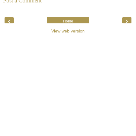
Post a Comment
‹
›
Home
View web version