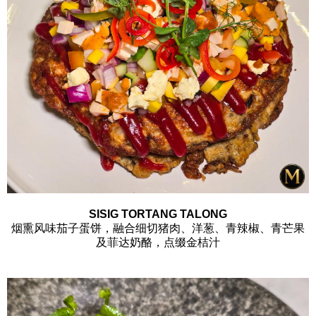
SISIG TORTANG TALONG
烟熏风味茄子蛋饼，融合细切猪肉、洋葱、青辣椒、青芒果
及菲达奶酪，点缀金桔汁