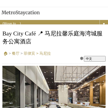
▼
Bay City Café 📍 马尼拉馨乐庭海湾城服
务公寓酒店
🏠︎
>
餐厅
>
菲律宾 > 马尼拉
🌐
中文