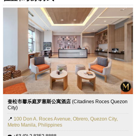
奎松市馨乐庭罗塞斯公寓酒店
(Citadines Roces Quezon
City)
📍
100 Don A. Roces Avenue, Obrero, Quezon City,
Metro Manila, Philippines