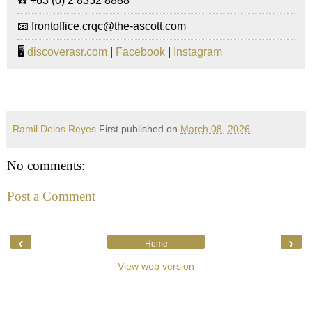
☎️ +63 (0) 2 8352 8888
📧 frontoffice.crqc@the-ascott.com
🖥️
discoverasr.com
|
Facebook
|
Instagram
Ramil Delos Reyes
First published on
March 08, 2026
No comments:
Post a Comment
‹
›
Home
View web version