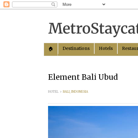
Destinations
Hotels
Restau
🏠︎
Element Bali Ubud
HOTEL
>
BALI, INDONESIA