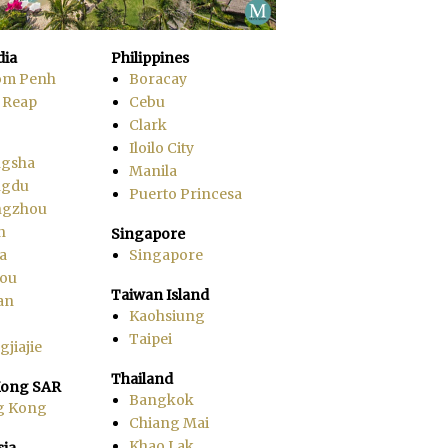
ia
Philippines
om Penh
Boracay
 Reap
Cebu
Clark
Iloilo City
gsha
Manila
ngdu
Puerto Princesa
ngzhou
n
Singapore
a
Singapore
ou
Taiwan Island
an
Kaohsiung
Taipei
jiajie
Thailand
ong SAR
Bangkok
g Kong
Chiang Mai
Khao Lak
sia