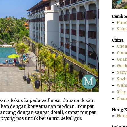
Cambod
Phn
Siem
China
Chan
Che
Gua
Guili
Sany
Suzh
Wuh
Xi'an
Zhang
ang fokus kepada wellness, dimana desain
ankan dengan kenyamanan modern. Tempat
Hong K
rancang dengan sangat detail, empat tempat
Hon
ap yang pas untuk bersantai sekaligus
Indone