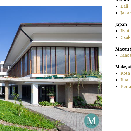
Bali
Jakar
Japan
Kyot
Osak
Macau 
Mac
Malaysi
Kota
Kual
Pen