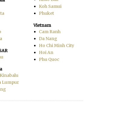
Koh Samui
ta
Phuket
Vietnam
o
Cam Ranh
a
Da Nang
Ho Chi Minh City
SAR
Hoi An
au
Phu Quoc
a
 Kinabalu
a Lumpur
ang