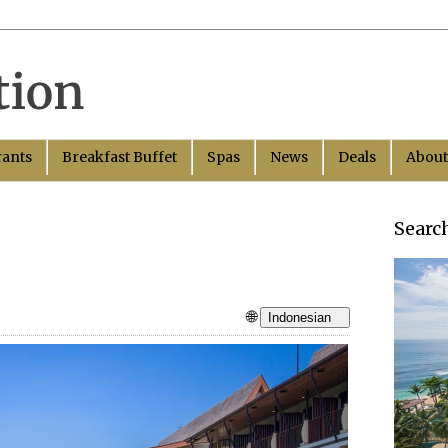
rants
Breakfast Buffet
Spas
News
Deals
About
Searc
🌐
Indonesian